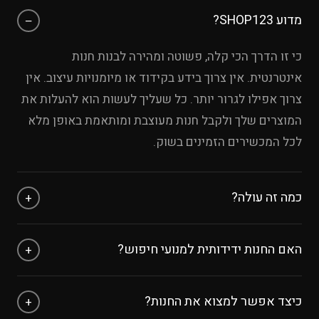
מדוע SHOP123?
−
כי זו הדרך הכי קלה, פשוטה ומהירה לבנות חנות
אינטרנטית. אין צרוך בידע בקידוד או מיומנויות עיצוב. אין
צרוך אפילו לגרור יותר. כל שעליך לעשות הוא להעלות את
המוצרים שלך ולקבל חנות מעוצבת ומותאמת באופן מלא
לכל המכשירים הזמינים בשוק.
כמה זה עולה?
+
אפשר להתנסות בחינם עד 8 מוצרים ללא כרטיס אשראי.
האם החנות ידידותית למנועי חיפוש?
+
לאחר מכן, עלות המנוי היא לפי החבילה שבוחרים
חנות אינטרנטית חייבת להיות מאונדקסת על ידי מנועי
כיצד אפשר למצוא את החנות?
+
החיפוש, אם לא היא ממש חסרת תועלת, ולכן אנחנו ב-