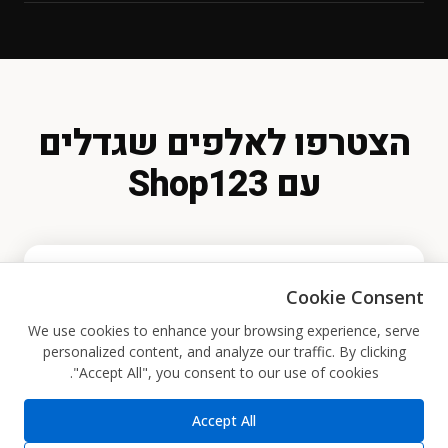
בלחיצת כפתור בכל רגע נתון.
סליקת אשראי (CardCom / PayPlus / Tranzila)
בעסק.
PayPal
העברה בנקאית
הזמנה טלפונית
הזמנה דרך WhatsApp
תשלום במזומן בעת האיסוף
הצטרפו לאלפים שגדלים
עם Shop123
Cookie Consent
הרשמה בחינם
We use cookies to enhance your browsing experience, serve
personalized content, and analyze our traffic. By clicking
"Accept All", you consent to our use of cookies.
בלחיצה את.ה מסכים.ה לקבל מיילים שיווקיים מ-
Accept All
Shop123.