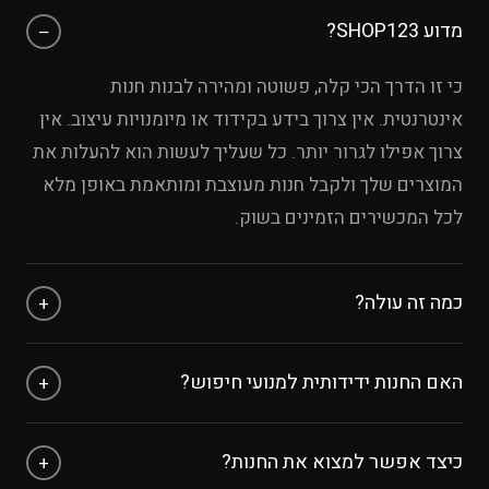
מדוע SHOP123?
−
כי זו הדרך הכי קלה, פשוטה ומהירה לבנות חנות
אינטרנטית. אין צרוך בידע בקידוד או מיומנויות עיצוב. אין
צרוך אפילו לגרור יותר. כל שעליך לעשות הוא להעלות את
המוצרים שלך ולקבל חנות מעוצבת ומותאמת באופן מלא
לכל המכשירים הזמינים בשוק.
כמה זה עולה?
+
אפשר להתנסות בחינם עד 8 מוצרים ללא כרטיס אשראי.
האם החנות ידידותית למנועי חיפוש?
+
לאחר מכן, עלות המנוי היא לפי החבילה שבוחרים
חנות אינטרנטית חייבת להיות מאונדקסת על ידי מנועי
כיצד אפשר למצוא את החנות?
+
החיפוש, אם לא היא ממש חסרת תועלת, ולכן אנחנו ב-