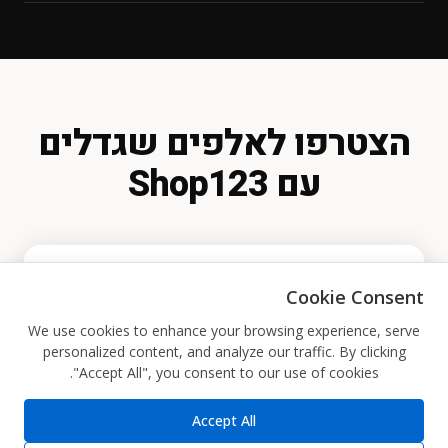
בלחיצת כפתור בכל רגע נתון.
סליקת אשראי (CardCom / PayPlus / Tranzila)
בעסק.
PayPal
העברה בנקאית
הזמנה טלפונית
הזמנה דרך WhatsApp
תשלום במזומן בעת האיסוף
הצטרפו לאלפים שגדלים
עם Shop123
Cookie Consent
הרשמה בחינם
We use cookies to enhance your browsing experience, serve
personalized content, and analyze our traffic. By clicking
"Accept All", you consent to our use of cookies.
בלחיצה את.ה מסכים.ה לקבל מיילים שיווקיים מ-
Accept All
Shop123.