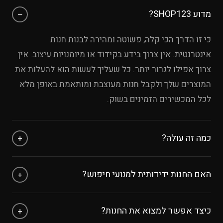
מדוע SHOP123?
−
כי זו הדרך הכי קלה, פשוטה ומהירה לבנות חנות
אינטרנטית. אין צרוך בידע בקידוד או מיומנויות עיצוב. אין
צרוך אפילו לגרור יותר. כל שעליך לעשות הוא להעלות את
המוצרים שלך ולקבל חנות מעוצבת ומותאמת באופן מלא
לכל המכשירים הזמינים בשוק.
כמה זה עולה?
+
אפשר להתנסות בחינם עד 8 מוצרים ללא כרטיס אשראי.
האם החנות ידידותית למנועי חיפוש?
+
לאחר מכן, עלות המנוי היא לפי החבילה שבוחרים
חנות אינטרנטית חייבת להיות מאונדקסת על ידי מנועי
כיצד אפשר למצוא את החנות?
+
החיפוש, אם לא היא ממש חסרת תועלת, ולכן אנחנו ב-