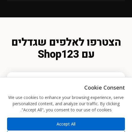
בלחיצת כפתור בכל רגע נתון.
סליקת אשראי (CardCom / PayPlus / Tranzila)
בעסק.
PayPal
העברה בנקאית
הזמנה טלפונית
הזמנה דרך WhatsApp
תשלום במזומן בעת האיסוף
הצטרפו לאלפים שגדלים
עם Shop123
Cookie Consent
הרשמה בחינם
We use cookies to enhance your browsing experience, serve
personalized content, and analyze our traffic. By clicking
"Accept All", you consent to our use of cookies.
בלחיצה את.ה מסכים.ה לקבל מיילים שיווקיים מ-
Accept All
Shop123.