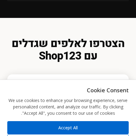
בלחיצת כפתור בכל רגע נתון.
סליקת אשראי (CardCom / PayPlus / Tranzila)
בעסק.
PayPal
העברה בנקאית
הזמנה טלפונית
הזמנה דרך WhatsApp
תשלום במזומן בעת האיסוף
הצטרפו לאלפים שגדלים
עם Shop123
Cookie Consent
הרשמה בחינם
We use cookies to enhance your browsing experience, serve
personalized content, and analyze our traffic. By clicking
"Accept All", you consent to our use of cookies.
בלחיצה את.ה מסכים.ה לקבל מיילים שיווקיים מ-
Accept All
Shop123.