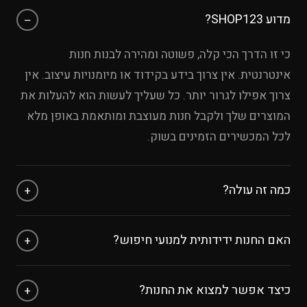
מדוע SHOP123?
−
כי זו הדרך הכי קלה, פשוטה ומהירה לבנות חנות
אינטרנטית. אין צרוך בידע בקידוד או מיומנויות עיצוב. אין
צרוך אפילו לגרור יותר. כל שעליך לעשות הוא להעלות את
המוצרים שלך ולקבל חנות מעוצבת ומותאמת באופן מלא
לכל המכשירים הזמינים בשוק.
כמה זה עולה?
+
אפשר להתנסות בחינם עד 8 מוצרים ללא כרטיס אשראי.
האם החנות ידידותית למנועי חיפוש?
+
לאחר מכן, עלות המנוי היא לפי החבילה שבוחרים
חנות אינטרנטית חייבת להיות מאונדקסת על ידי מנועי
כיצד אפשר למצוא את החנות?
+
החיפוש, אם לא היא ממש חסרת תועלת, ולכן אנחנו ב-