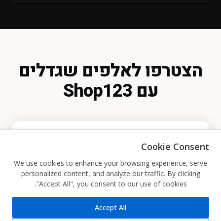
בלחיצת כפתור בכל רגע נתון.
סליקת אשראי (CardCom / PayPlus / Tranzila)
בעסק.
PayPal
העברה בנקאית
הזמנה טלפונית
הזמנה דרך WhatsApp
תשלום במזומן בעת האיסוף
הצטרפו לאלפים שגדלים
עם Shop123
Cookie Consent
הרשמה בחינם
We use cookies to enhance your browsing experience, serve
personalized content, and analyze our traffic. By clicking
"Accept All", you consent to our use of cookies.
בלחיצה את.ה מסכים.ה לקבל מיילים שיווקיים מ-
Accept All
Shop123.