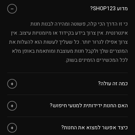
מדוע SHOP123?
−
כי זו הדרך הכי קלה, פשוטה ומהירה לבנות חנות
אינטרנטית. אין צרוך בידע בקידוד או מיומנויות עיצוב. אין
צרוך אפילו לגרור יותר. כל שעליך לעשות הוא להעלות את
המוצרים שלך ולקבל חנות מעוצבת ומותאמת באופן מלא
לכל המכשירים הזמינים בשוק.
כמה זה עולה?
+
אפשר להתנסות בחינם עד 8 מוצרים ללא כרטיס אשראי.
האם החנות ידידותית למנועי חיפוש?
+
לאחר מכן, עלות המנוי היא לפי החבילה שבוחרים
חנות אינטרנטית חייבת להיות מאונדקסת על ידי מנועי
כיצד אפשר למצוא את החנות?
+
החיפוש, אם לא היא ממש חסרת תועלת, ולכן אנחנו ב-